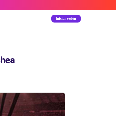
Iniciar sesión
chea