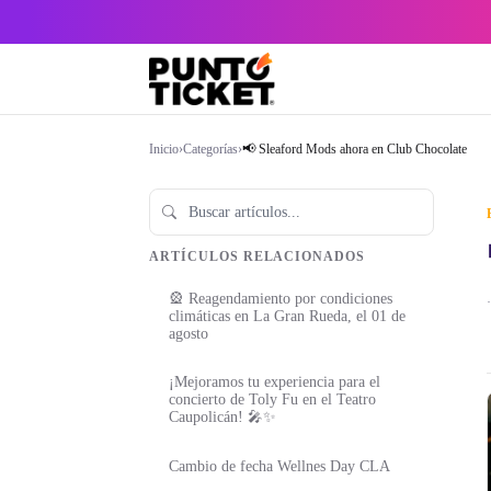
Inicio
›
Categorías
›
📢 Sleaford Mods ahora en Club Chocolate
ARTÍCULOS RELACIONADOS
🎡 Reagendamiento por condiciones
·
climáticas en La Gran Rueda, el 01 de
agosto
¡Mejoramos tu experiencia para el
concierto de Toly Fu en el Teatro
Caupolicán! 🎤✨
Cambio de fecha Wellnes Day CLA