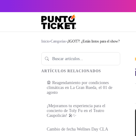
Inicio
›
Categorías
›
¡IGOT7! ¿Están listos para el show?
ARTÍCULOS RELACIONADOS
🎡 Reagendamiento por condiciones
·
climáticas en La Gran Rueda, el 01 de
agosto
¡Mejoramos tu experiencia para el
concierto de Toly Fu en el Teatro
Caupolicán! 🎤✨
Cambio de fecha Wellnes Day CLA