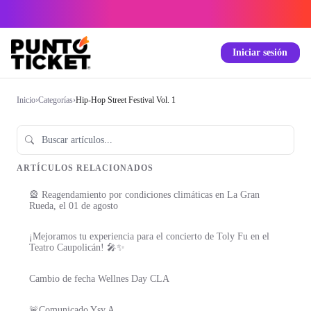
Iniciar sesión
Inicio
›
Categorías
›
Hip-Hop Street Festival Vol. 1
ARTÍCULOS RELACIONADOS
🎡 Reagendamiento por condiciones climáticas en La Gran
Rueda, el 01 de agosto
¡Mejoramos tu experiencia para el concierto de Toly Fu en el
Teatro Caupolicán! 🎤✨
Cambio de fecha Wellnes Day CLA
🚨Comunicado Ysy A