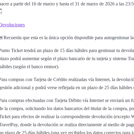
hacer a partir del 16 de marzo y hasta el 31 de marzo de 2026 a las 23:5
👇
Devoluciones
🚨Recuerda que esta es la única opción disponible para autogestionar la
Punto Ticket tendrá un plazo de 15 días hábiles para gestionar tu devol
plazo podrá aumentar según el plazo bancario de tu tarjeta y sistema Tra
hábiles (según el banco emisor).
Para compras con Tarjeta de Crédito realizadas vía Internet, la devoluci
gestión adicional y podrá verse reflejada en un plazo de 25 días hábiles
Para compras efectuadas con Tarjeta Débito vía Internet se enviará un f
de la compra, solicitando los datos bancarios del titular de la compra, p
Ticket para efectos de realizar la correspondiente devolución (excep
TravelPay, donde la devolución se realiza directamente al medio de pag
un plazo de 25 días hábiles (una vez recibidos los datos correctos para l