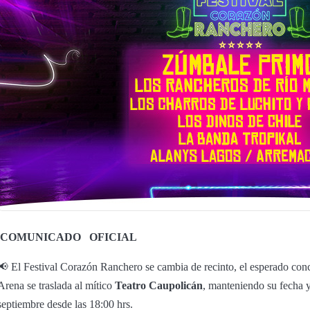
COMUNICADO
OFICIAL
📢 El Festival Corazón Ranchero se cambia de recinto, el esperado conc
Arena se traslada al mítico
Teatro Caupolicán
, manteniendo su fecha y
septiembre desde las 18:00 hrs.