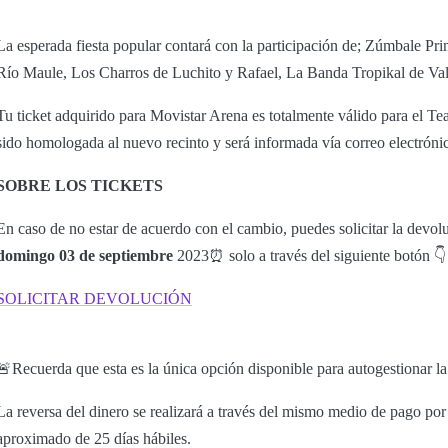
La esperada fiesta popular contará con la participación de; Zúmbale P
Río Maule, Los Charros de Luchito y Rafael, La Banda Tropikal de Val
Tu ticket adquirido para Movistar Arena es totalmente válido para el Te
sido homologada al nuevo recinto y será informada vía correo electrónico
SOBRE LOS TICKETS
En caso de no estar de acuerdo con el cambio, puedes solicitar la devo
domingo 03 de septiembre
2023⏰ solo a través del siguiente botón 👇
SOLICITAR DEVOLUCIÓN
🚨Recuerda que esta es la única opción disponible para autogestionar la
La reversa del dinero se realizará a través del mismo medio de pago por
aproximado de 25 días hábiles.