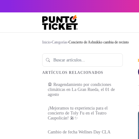
Inicio
›
Categorías
›
Concierto de Ashnikko cambia de recinto
ARTÍCULOS RELACIONADOS
🎡 Reagendamiento por condiciones
·
climáticas en La Gran Rueda, el 01 de
agosto
¡Mejoramos tu experiencia para el
concierto de Toly Fu en el Teatro
Caupolicán! 🎤✨
Cambio de fecha Wellnes Day CLA