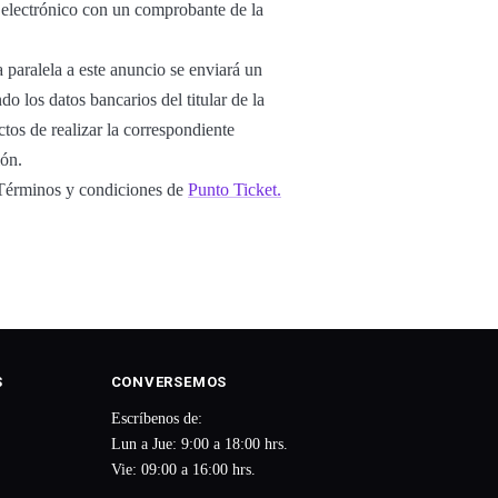
o electrónico con un comprobante de la
 paralela a este anuncio se enviará un
o los datos bancarios del titular de la
tos de realizar la correspondiente
ión.
s Términos y condiciones de
Punto Ticket.
S
CONVERSEMOS
Escríbenos de:
Lun a Jue: 9:00 a 18:00 hrs.
Vie: 09:00 a 16:00 hrs.