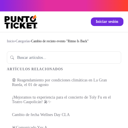
Iniciar sesión
Inicio
›
Categorías
›
Cambio de recinto evento "Ritmo Is Back"
ARTÍCULOS RELACIONADOS
🎡 Reagendamiento por condiciones climáticas en La Gran
Rueda, el 01 de agosto
¡Mejoramos tu experiencia para el concierto de Toly Fu en el
Teatro Caupolicán! 🎤✨
Cambio de fecha Wellnes Day CLA
🚨Comunicado Ysy A