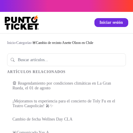
Iniciar sesión
Inicio
›
Categorías
›
🚨Cambio de recinto Anette Olzon en Chile
ARTÍCULOS RELACIONADOS
🎡 Reagendamiento por condiciones climáticas en La Gran
Rueda, el 01 de agosto
¡Mejoramos tu experiencia para el concierto de Toly Fu en el
Teatro Caupolicán! 🎤✨
Cambio de fecha Wellnes Day CLA
🚨Comunicado Ysy A