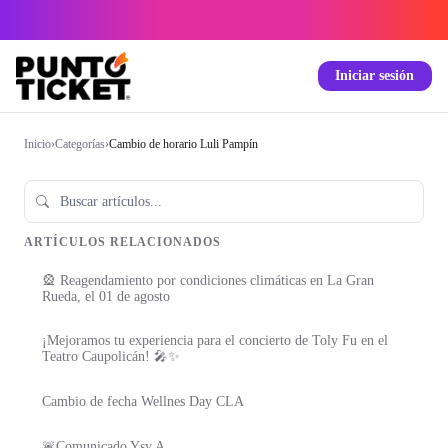
Iniciar sesión
Inicio
›
Categorías
›
Cambio de horario Luli Pampín
ARTÍCULOS RELACIONADOS
🎡 Reagendamiento por condiciones climáticas en La Gran
Rueda, el 01 de agosto
¡Mejoramos tu experiencia para el concierto de Toly Fu en el
Teatro Caupolicán! 🎤✨
Cambio de fecha Wellnes Day CLA
🚨Comunicado Ysy A