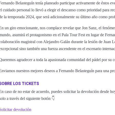
Fernando Belasteguín tenía planeado participar activamente de éstos ev
el cuidado personal lo llevó a elegir el descanso como prioridad para re
de la temporada 2024, que será adicionalmente su último año como prof
En un giro emocionante, nos complace revelar que Jon Sanz, el fenóme
mundo, asumirá el protagonismo en el Pala Tour Fest en lugar de Fern
colaboración magistral con Alejandro Galán durante la lesión de Juan L
excepcional sino también una fuerza ascendente en el escenario internac
Queremos agradecer a toda la apasionada comunidad del pádel por su 
Enviamos nuestros mejores deseos a Fernando Belasteguín para una pro
SOBRE LOS TICKETS
En caso de no estar de acuerdo, puedes solicitar la devolución desde ho
solo a través del siguiente botón 👇
Solicitar devolución