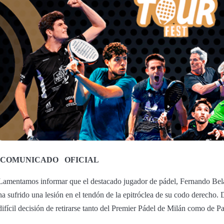
COMUNICADO
OFICIAL
Lamentamos informar que el destacado jugador de pádel, Fernando Bel
ha sufrido una lesión en el tendón de la epitróclea de su codo derecho. 
difícil decisión de retirarse tanto del Premier Pádel de Milán como de P