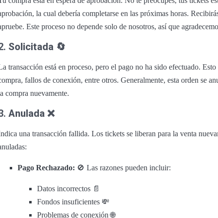
Tu compra está en espera de aprobación. No te preocupes, tus tickets es
aprobación, la cual debería completarse en las próximas horas. Recibir
apruebe. Este proceso no depende solo de nosotros, así que agradecemos
2.
Solicitada
🔄
La transacción está en proceso, pero el pago no ha sido efectuado. Esto 
compra, fallos de conexión, entre otros. Generalmente, esta orden se an
la compra nuevamente.
3.
Anulada
❌
Indica una transacción fallida. Los tickets se liberan para la venta nue
anuladas:
Pago Rechazado:
🚫 Las razones pueden incluir:
Datos incorrectos 📄
Fondos insuficientes 💸
Problemas de conexión 🌐