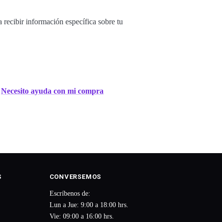
 recibir información específica sobre tu

Necesito ayuda con mi compra
S
CONVERSEMOS
Escríbenos de:
Lun a Jue: 9:00 a 18:00 hrs.
Vie: 09:00 a 16:00 hrs.