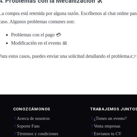
4.
Problemas con la Mecanización
🛠️
La compra está retenida por alguna razón. Escríbenos al chat online para
caso. Algunos problemas comunes son:
Problemas con el pago 💳
Modificación en el evento 📅
Para estos casos, puedes enviar una solicitud detallando el problema.

CONOZCÁMONOS
TRABAJEMOS JUNTO
Acerca de nosotros
¿Tienes un evento?
Soporte Fans
Venta empresas
Términos y condiciones
Envíanos tu CV