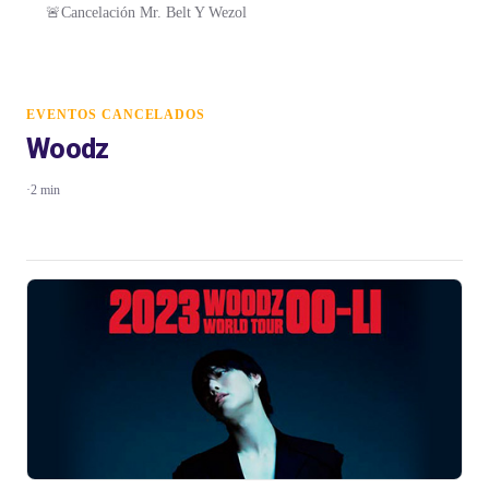
🚨Cancelación Mr. Belt Y Wezol
EVENTOS CANCELADOS
Woodz
·
2 min