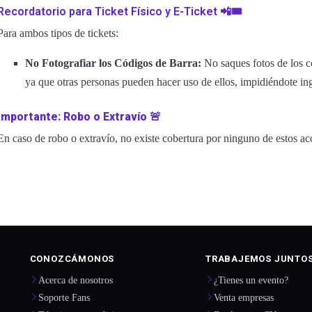
Recordatorio para Ticket Físico y E-Ticket 📲🎟️
Para ambos tipos de tickets:
No Fotografiar los Códigos de Barra:
No saques fotos de los c
ya que otras personas pueden hacer uso de ellos, impidiéndote ing
Importante: Robo o Extravío
🚨
En caso de robo o extravío, no existe cobertura por ninguno de estos ac
CONOZCÁMONOS
TRABAJEMOS JUNTO
Acerca de nosotros
¿Tienes un evento?
Soporte Fans
Venta empresas