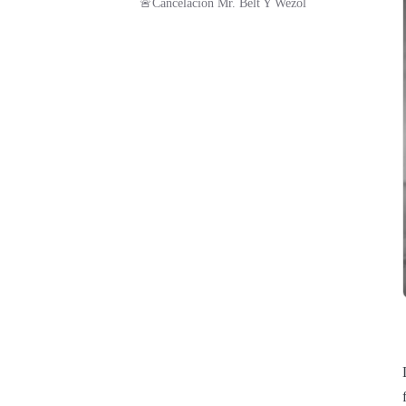
🚨Cancelación Mr. Belt Y Wezol