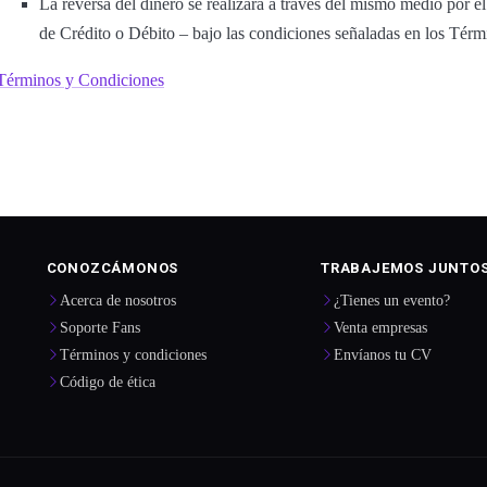
La reversa del dinero se realizará a través del mismo medio por el 
de Crédito o Débito – bajo las condiciones señaladas en los Tér
Términos y Condiciones
CONOZCÁMONOS
TRABAJEMOS JUNTO
Acerca de nosotros
¿Tienes un evento?
Soporte Fans
Venta empresas
Términos y condiciones
Envíanos tu CV
Código de ética