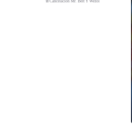
🚨Cancelación Mr. Belt Y Wezol