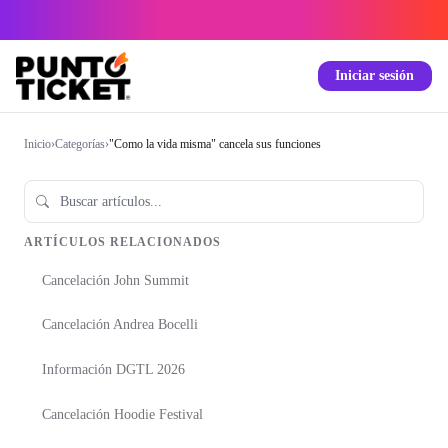
Iniciar sesión
Inicio
›
Categorías
›
"Como la vida misma" cancela sus funciones
ARTÍCULOS RELACIONADOS
Cancelación John Summit
Cancelación Andrea Bocelli
Información DGTL 2026
Cancelación Hoodie Festival