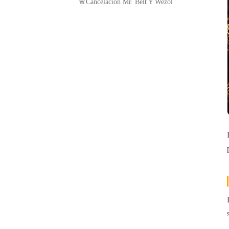
🚨Cancelación Mr. Belt Y Wezol