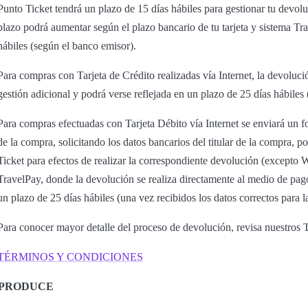
Punto Ticket tendrá un plazo de 15 días hábiles para gestionar tu devol
plazo podrá aumentar según el plazo bancario de tu tarjeta y sistema Tra
hábiles (según el banco emisor).
Para compras con Tarjeta de Crédito realizadas vía Internet, la devoluci
gestión adicional y podrá verse reflejada en un plazo de 25 días hábiles
Para compras efectuadas con Tarjeta Débito vía Internet se enviará un f
de la compra, solicitando los datos bancarios del titular de la compra, p
Ticket para efectos de realizar la correspondiente devolución (excep
TravelPay, donde la devolución se realiza directamente al medio de pag
un plazo de 25 días hábiles (una vez recibidos los datos correctos para l
Para conocer mayor detalle del proceso de devolución, revisa nuestros
TÉRMINOS Y CONDICIONES
PRODUCE