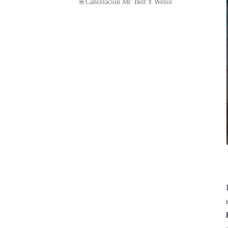
🚨Cancelación Mr. Belt Y Wezol