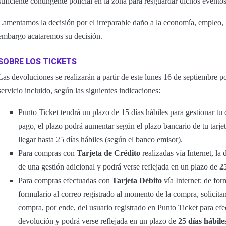
suficiente contingente policial en la zona para resguardar dichos eventos
Lamentamos la decisión por el irreparable daño a la economía, empleo, h
embargo acataremos su decisión.
SOBRE LOS TICKETS
Las devoluciones se realizarán a partir de este lunes 16 de septiembre p
servicio incluido, según las siguientes indicaciones:
Punto Ticket tendrá un plazo de 15 días hábiles para gestionar t
pago, el plazo podrá aumentar según el plazo bancario de tu tarje
llegar hasta 25 días hábiles (según el banco emisor).
Para compras con
Tarjeta de Crédito
realizadas vía Internet, la
de una gestión adicional y podrá verse reflejada en un plazo de
2
Para compras efectuadas con
Tarjeta Débito
vía Internet: de for
formulario al correo registrado al momento de la compra, solicitand
compra, por ende, del usuario registrado en Punto Ticket para efec
devolución y podrá verse reflejada en un plazo de
25 días hábile