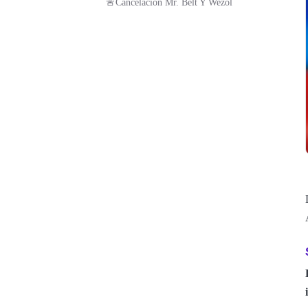
🚨Cancelación Mr. Belt Y Wezol