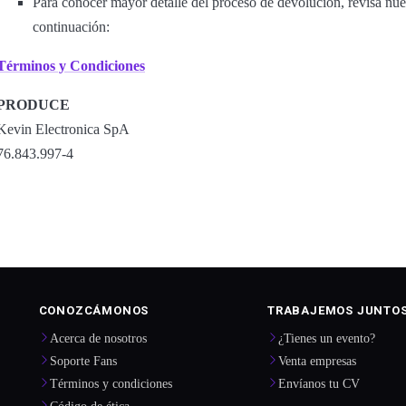
Para conocer mayor detalle del proceso de devolución, revisa nu
continuación:
Términos y Condiciones
PRODUCE
Kevin Electronica SpA
76.843.997-4
CONOZCÁMONOS
TRABAJEMOS JUNTO
Acerca de nosotros
¿Tienes un evento?
Soporte Fans
Venta empresas
Términos y condiciones
Envíanos tu CV
Código de ética