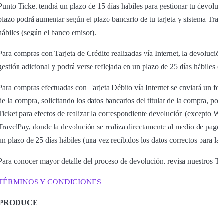
Punto Ticket tendrá un plazo de 15 días hábiles para gestionar tu devol
plazo podrá aumentar según el plazo bancario de tu tarjeta y sistema Tra
hábiles (según el banco emisor).
Para compras con Tarjeta de Crédito realizadas vía Internet, la devoluci
gestión adicional y podrá verse reflejada en un plazo de 25 días hábiles
Para compras efectuadas con Tarjeta Débito vía Internet se enviará un f
de la compra, solicitando los datos bancarios del titular de la compra, p
Ticket para efectos de realizar la correspondiente devolución (excep
TravelPay, donde la devolución se realiza directamente al medio de pag
un plazo de 25 días hábiles (una vez recibidos los datos correctos para l
Para conocer mayor detalle del proceso de devolución, revisa nuestros
TÉRMINOS Y CONDICIONES
PRODUCE