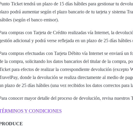
Punto Ticket tendrá un plazo de 15 días hábiles para gestionar tu devol
plazo podrá aumentar según el plazo bancario de tu tarjeta y sistema Tra
hábiles (según el banco emisor).
Para compras con Tarjeta de Crédito realizadas vía Internet, la devoluci
gestión adicional y podrá verse reflejada en un plazo de 25 días hábiles
Para compras efectuadas con Tarjeta Débito vía Internet se enviará un f
de la compra, solicitando los datos bancarios del titular de la compra, p
Ticket para efectos de realizar la correspondiente devolución (excep
TravelPay, donde la devolución se realiza directamente al medio de pag
un plazo de 25 días hábiles (una vez recibidos los datos correctos para l
Para conocer mayor detalle del proceso de devolución, revisa nuestros
TÉRMINOS Y CONDICIONES
PRODUCE