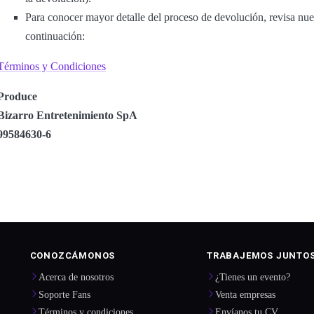
Para conocer mayor detalle del proceso de devolución, revisa nu
continuación:
Términos y Condiciones
Produce
Bizarro Entretenimiento SpA
99584630-6
CONOZCÁMONOS
TRABAJEMOS JUNTO
Acerca de nosotros
¿Tienes un evento?
Soporte Fans
Venta empresas
Términos y condiciones
Envíanos tu CV