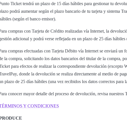
Punto Ticket tendrá un plazo de 15 días hábiles para gestionar tu devol
plazo podrá aumentar según el plazo bancario de tu tarjeta y sistema Tra
hábiles (según el banco emisor).
Para compras con Tarjeta de Crédito realizadas vía Internet, la devoluci
gestión adicional y podrá verse reflejada en un plazo de 25 días hábiles
Para compras efectuadas con Tarjeta Débito vía Internet se enviará un f
de la compra, solicitando los datos bancarios del titular de la compra, p
Ticket para efectos de realizar la correspondiente devolución (excep
TravelPay, donde la devolución se realiza directamente al medio de pag
un plazo de 25 días hábiles (una vez recibidos los datos correctos para l
Para conocer mayor detalle del proceso de devolución, revisa nuestros
TÉRMINOS Y CONDICIONES
PRODUCE