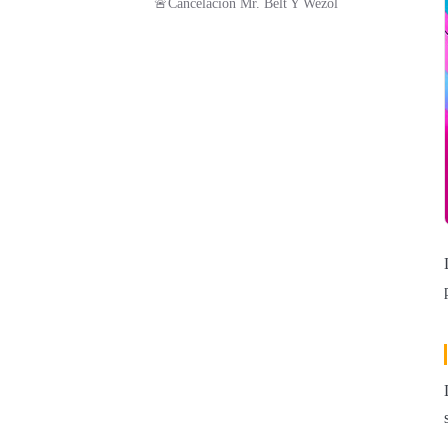
🚨Cancelación Mr. Belt Y Wezol