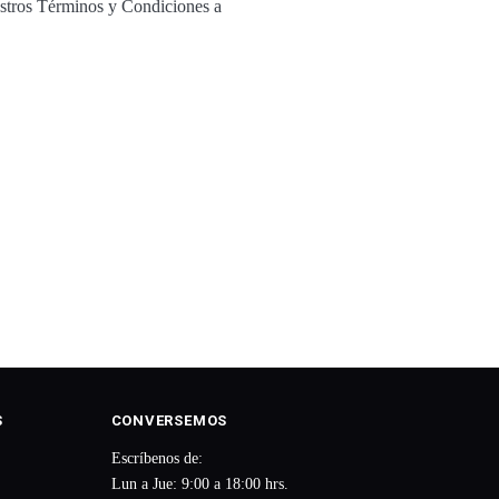
estros Términos y Condiciones a
S
CONVERSEMOS
Escríbenos de:
Lun a Jue: 9:00 a 18:00 hrs.