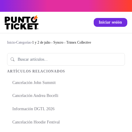
Iniciar sesión
Inicio
›
Categorías
›
1 y 2 de julio - Syncro - Trimex Collective
ARTÍCULOS RELACIONADOS
Cancelación John Summit
Cancelación Andrea Bocelli
Información DGTL 2026
Cancelación Hoodie Festival